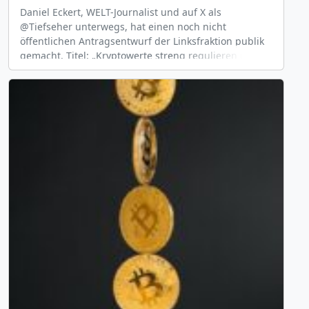
Daniel Eckert, WELT-Journalist und auf X als
@Tiefseher unterwegs, hat einen noch nicht
öffentlichen Antragsentwurf der Linksfraktion publik
gemacht. Titel: „Kryptowerte streng regulieren und
gerecht besteuern&#8220;. Eingebracht wird er von
Isabelle Vandre und 19 weiteren Abgeordneten der
Linken, darunter Janine Wissler und Dietmar Bartsch.
Die Forderungen kommen eine Woche nach der
Ankündigung von Bundesfinanzminister Lars
[&hellip;]