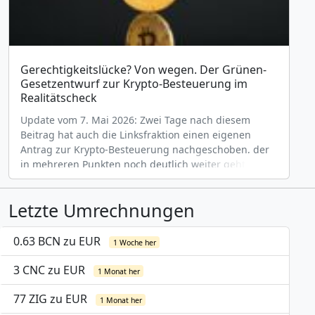
Gerechtigkeitslücke? Von wegen. Der Grünen-
Gesetzentwurf zur Krypto-Besteuerung im
Realitätscheck
Update vom 7. Mai 2026: Zwei Tage nach diesem
Beitrag hat auch die Linksfraktion einen eigenen
Antrag zur Krypto-Besteuerung nachgeschoben, der
in mehreren Punkten noch deutlich weiter geht als
der hier analysierte Grünen-Entwurf. Am 5. Mai 2026
hat die Fraktion Bündnis 90/Die Grünen den
Letzte Umrechnungen
Gesetzentwurf „zum Schließen einer
Gerechtigkeitslücke bei der Besteuerung von
Kryptowerten&#8220; eingereicht. [&hellip;]
0.63 BCN zu EUR
1 Woche her
3 CNC zu EUR
1 Monat her
77 ZIG zu EUR
1 Monat her