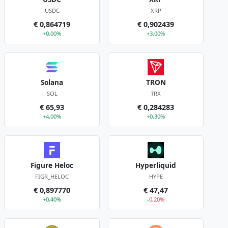
USDC
XRP
€ 0,864719
€ 0,902439
+0,00%
+3,00%
Solana
TRON
SOL
TRX
€ 65,93
€ 0,284283
+4,00%
+0,30%
Figure Heloc
Hyperliquid
FIGR_HELOC
HYPE
€ 0,897770
€ 47,47
+0,40%
-0,20%