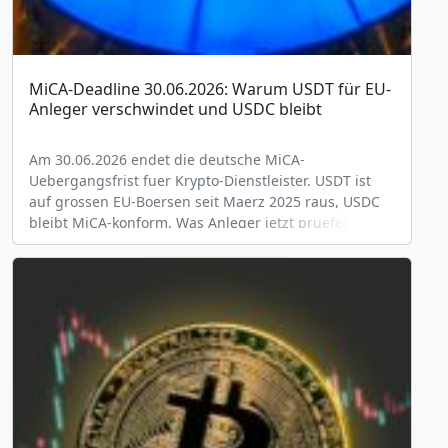
MiCA-Deadline 30.06.2026: Warum USDT für EU-
Anleger verschwindet und USDC bleibt
Am 30.06.2026 endet die deutsche MiCA-
Uebergangsfrist fuer Krypto-Dienstleister. USDT ist
auf grossen EU-Boersen seit Maerz 2025 raus, USDC
bleibt MiCA-konform. Was Anleger jetzt pruefen
sollten.