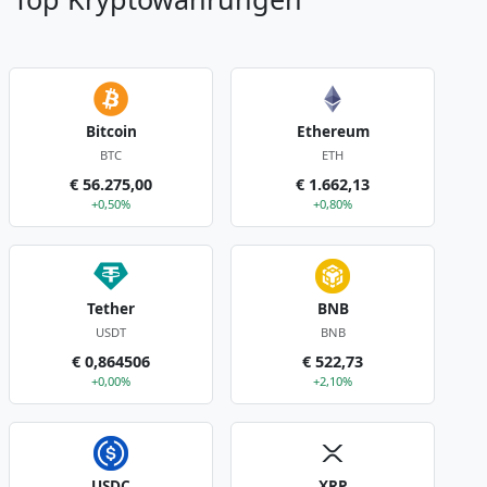
Bitcoin
Ethereum
BTC
ETH
€ 56.275,00
€ 1.662,13
+0,50%
+0,80%
Tether
BNB
USDT
BNB
€ 0,864506
€ 522,73
+0,00%
+2,10%
USDC
XRP