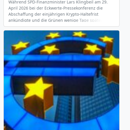
Während SPD-Finanzminister Lars Klingbeil am 29.
April 2026 bei der Eckwerte-Pressekonferenz die
Abschaffung der einjährigen Krypto-Haltefrist
ankündigte und die Grünen wenige Tage später einen
formellen Gesetzentwurf zur Streichung der
Spekulationsfrist nach § 23 EStG nachschob, hat die
größte Regierungsfraktion klargestellt: Mit ihr nicht.
In einer Antwort auf eine Bürgeranfrage Anfang Mai
erklärte die CDU/CSU-Bundestagsfraktion wörtlich:
[&hellip;]