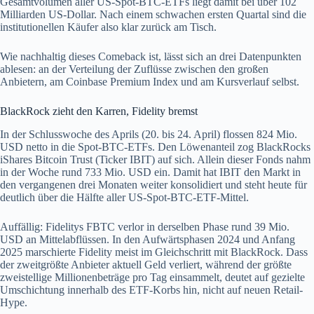
Gesamtvolumen aller US-Spot-BTC-ETFs liegt damit bei über 102
Milliarden US-Dollar. Nach einem schwachen ersten Quartal sind die
institutionellen Käufer also klar zurück am Tisch.
Wie nachhaltig dieses Comeback ist, lässt sich an drei Datenpunkten
ablesen: an der Verteilung der Zuflüsse zwischen den großen
Anbietern, am Coinbase Premium Index und am Kursverlauf selbst.
BlackRock zieht den Karren, Fidelity bremst
In der Schlusswoche des Aprils (20. bis 24. April) flossen 824 Mio.
USD netto in die Spot-BTC-ETFs. Den Löwenanteil zog BlackRocks
iShares Bitcoin Trust (Ticker IBIT) auf sich. Allein dieser Fonds nahm
in der Woche rund 733 Mio. USD ein. Damit hat IBIT den Markt in
den vergangenen drei Monaten weiter konsolidiert und steht heute für
deutlich über die Hälfte aller US-Spot-BTC-ETF-Mittel.
Auffällig: Fidelitys FBTC verlor in derselben Phase rund 39 Mio.
USD an Mittelabflüssen. In den Aufwärtsphasen 2024 und Anfang
2025 marschierte Fidelity meist im Gleichschritt mit BlackRock. Dass
der zweitgrößte Anbieter aktuell Geld verliert, während der größte
zweistellige Millionenbeträge pro Tag einsammelt, deutet auf gezielte
Umschichtung innerhalb des ETF-Korbs hin, nicht auf neuen Retail-
Hype.