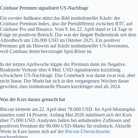
Coinbase Premium signalisiert US-Nachfrage
Ein zweiter Indikator stützt das Bild institutioneller Käufe: der
Coinbase Premium Index, also die Preisdifferenz zwischen BTC auf
Coinbase Pro und Binance. Vom 9. bis 22. April stand er 14 Tage in
Folge im positiven Bereich. Das war der längste Bullenstreak seit dem
Allzeithoch um 126.000 USD im Oktober 2025. Ein positiver
Premium gilt als Hinweis auf Käufe institutioneller US-Investoren,
weil Coinbase deren bevorzugte Spot-Börse ist.
In der letzten Aprilwoche kippte der Premium dann ins Negative.
Realisierte Verluste über 6 Mrd. USD signalisierten kurzfristig
schwächere US-Nachfrage. Das Comeback war damit zwar real, aber
nicht linear. Der Markt hat sich in den vergangenen Wochen daran
gewöhnt, dass institutionelle Phasen kurzlebiger sind als 2024.
Was der Kurs daraus gemacht hat
Bitcoin kletterte am 22. April über 78.000 USD. Im April-Monatsplus
standen rund 14 Prozent. Anfang Mai 2026 stabilisiert sich der Kurs
über 75.000 USD. Analysten halten bei anhaltenden Zuflüssen und
positivem Premium die 90.000-USD-Marke für realistisch. Aktuelle
Werte in Euro lassen sich auf der
Bitcoin-Übersichtsseite
nachverfolgen.