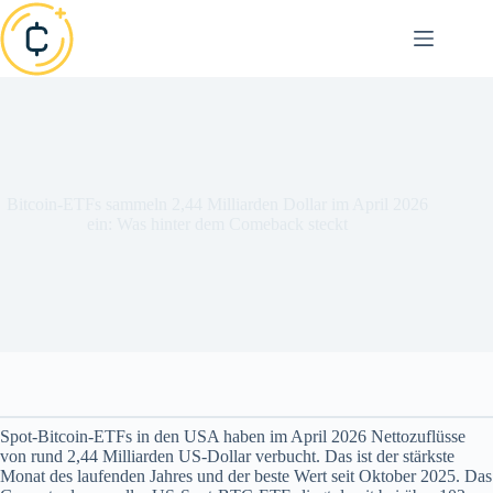
Zum
Inhalt
springen
Bitcoin-ETFs sammeln 2,44 Milliarden Dollar im April 2026
ein: Was hinter dem Comeback steckt
Spot-Bitcoin-ETFs in den USA haben im April 2026 Nettozuflüsse
von rund 2,44 Milliarden US-Dollar verbucht. Das ist der stärkste
Monat des laufenden Jahres und der beste Wert seit Oktober 2025. Das