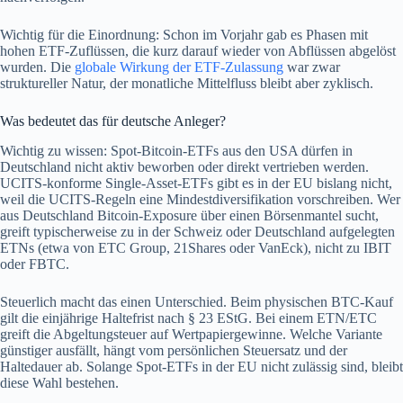
Wichtig für die Einordnung: Schon im Vorjahr gab es Phasen mit
hohen ETF-Zuflüssen, die kurz darauf wieder von Abflüssen abgelöst
wurden. Die
globale Wirkung der ETF-Zulassung
war zwar
struktureller Natur, der monatliche Mittelfluss bleibt aber zyklisch.
Was bedeutet das für deutsche Anleger?
Wichtig zu wissen: Spot-Bitcoin-ETFs aus den USA dürfen in
Deutschland nicht aktiv beworben oder direkt vertrieben werden.
UCITS-konforme Single-Asset-ETFs gibt es in der EU bislang nicht,
weil die UCITS-Regeln eine Mindestdiversifikation vorschreiben. Wer
aus Deutschland Bitcoin-Exposure über einen Börsenmantel sucht,
greift typischerweise zu in der Schweiz oder Deutschland aufgelegten
ETNs (etwa von ETC Group, 21Shares oder VanEck), nicht zu IBIT
oder FBTC.
Steuerlich macht das einen Unterschied. Beim physischen BTC-Kauf
gilt die einjährige Haltefrist nach § 23 EStG. Bei einem ETN/ETC
greift die Abgeltungsteuer auf Wertpapiergewinne. Welche Variante
günstiger ausfällt, hängt vom persönlichen Steuersatz und der
Haltedauer ab. Solange Spot-ETFs in der EU nicht zulässig sind, bleibt
diese Wahl bestehen.