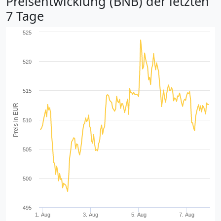
Preisentwicklung (BNB) der letzten
7 Tage
525
520
515
Preis in EUR
510
505
500
495
1. Aug
3. Aug
5. Aug
7. Aug