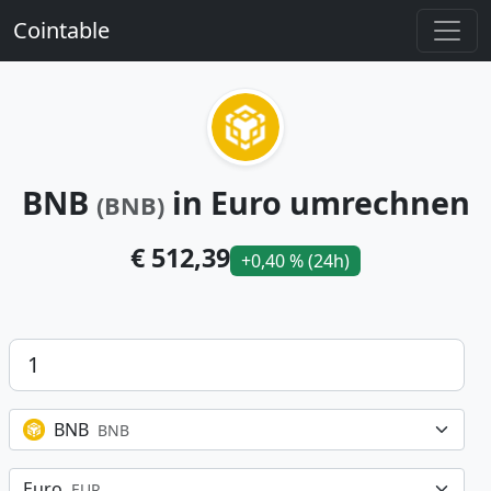
Cointable
BNB
in Euro umrechnen
(BNB)
€ 512,39
+0,40 % (24h)
Betrag
BNB
BNB
Euro
EUR