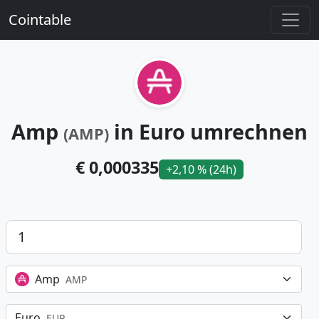
Cointable
Amp
in Euro umrechnen
(AMP)
€ 0,000335
+2,10 % (24h)
Betrag
Amp
AMP
Euro
EUR