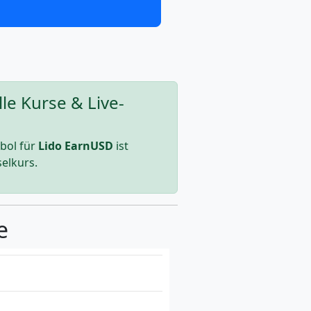
e Kurse & Live-
bol für
Lido EarnUSD
ist
elkurs.
e