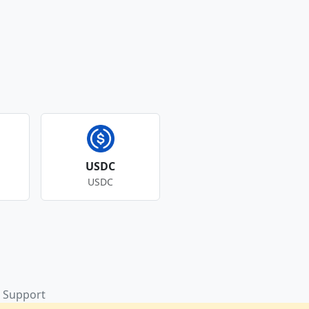
USDC
USDC
Support