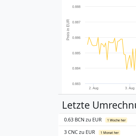
0.888
Preis in EUR
0.887
0.886
0.885
0.884
0.883
2. Aug
3. Aug
Letzte Umrech
0.63 BCN zu EUR
1 Woche her
3 CNC zu EUR
1 Monat her