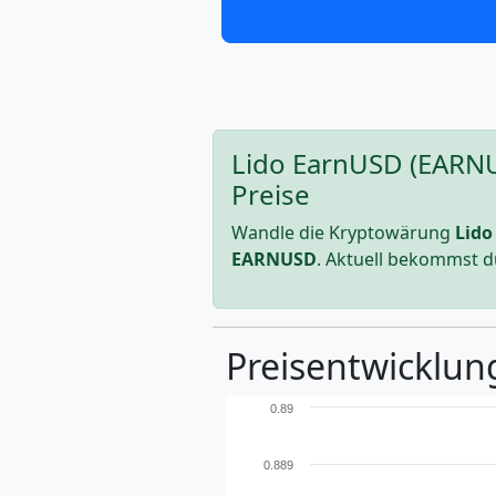
Lido EarnUSD (EARNU
Preise
Wandle die Kryptowärung
Lido
EARNUSD
. Aktuell bekommst d
Preisentwicklun
0.89
0.889