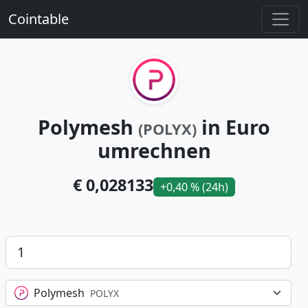
Cointable
Polymesh
in Euro
(POLYX)
umrechnen
€ 0,028133
+0,40 % (24h)
Betrag
Polymesh
POLYX