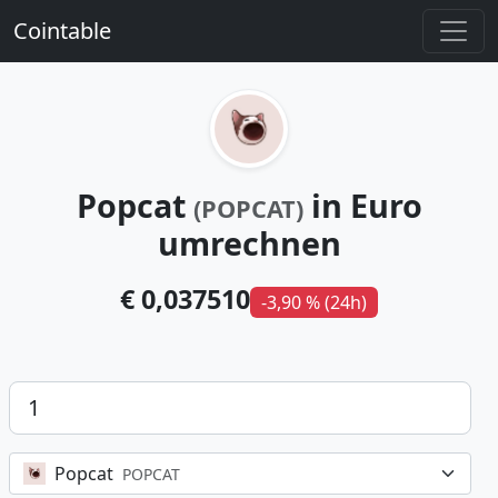
Cointable
Popcat
in Euro
(POPCAT)
umrechnen
€ 0,037510
-3,90 % (24h)
Betrag
Popcat
POPCAT