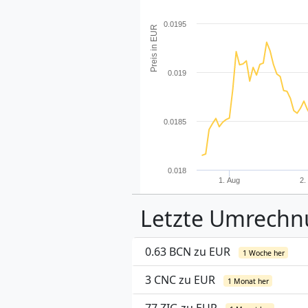
0.0195
Preis in EUR
0.019
0.0185
0.018
1. Aug
2.
Letzte Umrech
0.63 BCN zu EUR
1 Woche her
3 CNC zu EUR
1 Monat her