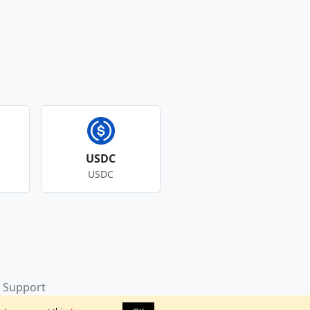
USDC
USDC
Support