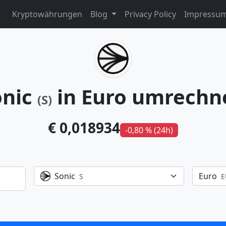
Kryptowährungen
Blog
Privacy Policy
Impressu
onic
in Euro umrechn
(S)
€ 0,018934
-0,80 % (24h)
Sonic
Euro
S
E