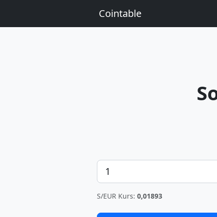
Cointable
S
Betrag
S/EUR Kurs:
0,01893