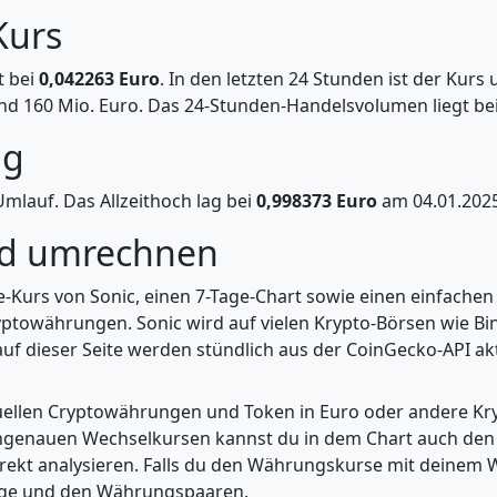
Kurs
t bei
0,042263 Euro
. In den letzten 24 Stunden ist der Kurs
nd 160 Mio. Euro. Das 24-Stunden-Handelsvolumen liegt bei
ng
mlauf. Das Allzeithoch lag bei
0,998373 Euro
am 04.01.2025
nd umrechnen
ve-Kurs von Sonic, einen 7-Tage-Chart sowie einen einfache
ptowährungen. Sonic wird auf vielen Krypto-Börsen wie Bin
uf dieser Seite werden stündlich aus der CoinGecko-API aktu
tuellen Cryptowährungen und Token in Euro oder andere K
enauen Wechselkursen kannst du in dem Chart auch den Pr
kt analysieren. Falls du den Währungskurse mit deinem Wer
enge und den Währungspaaren.