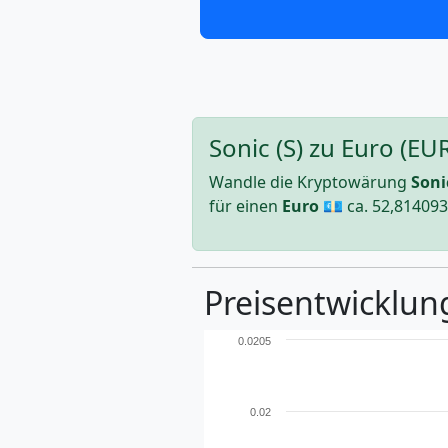
Sonic (S) zu Euro (E
Wandle die Kryptowärung
Soni
für einen
Euro
💶 ca.
52,81409
Preisentwicklung
0.0205
0.02