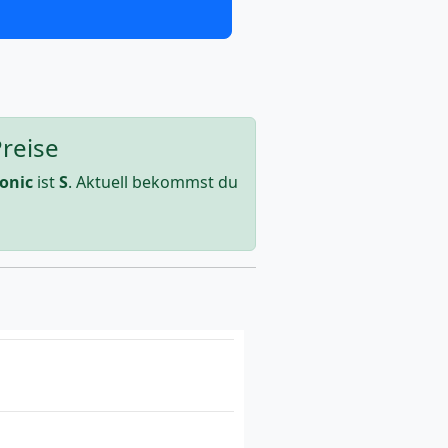
Preise
onic
ist
S
. Aktuell bekommst du