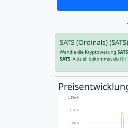
SATS (Ordinals) (SAT
Wandle die Kryptowärung
SATS
SATS
. Aktuell bekommst du für
Preisentwicklung
1.15e-8
1.1e-8
1.05e-8