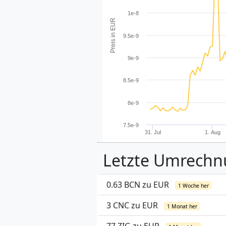
1e-8
Preis in EUR
9.5e-9
9e-9
8.5e-9
8e-9
7.5e-9
31. Jul
1. Aug
Letzte Umrech
0.63 BCN zu EUR
1 Woche her
3 CNC zu EUR
1 Monat her