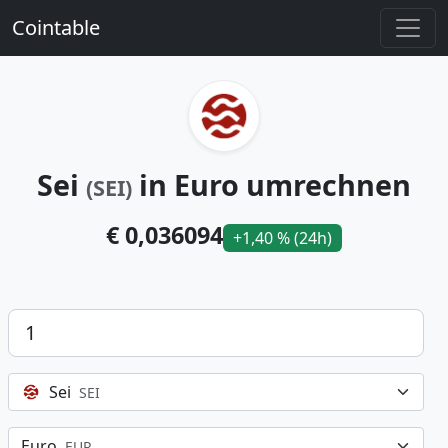
Cointable
Sei
in Euro umrechnen
(SEI)
€ 0,036094
+1,40 % (24h)
Betrag
Sei
SEI
Euro
EUR