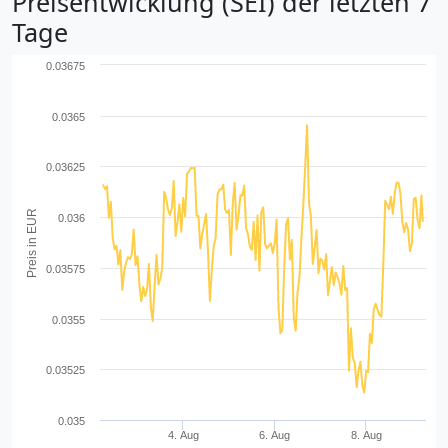
Preisentwicklung (SEI) der letzten 7
Tage
0.03675
0.0365
0.03625
Preis in EUR
0.036
0.03575
0.0355
0.03525
0.035
4. Aug
6. Aug
8. Aug