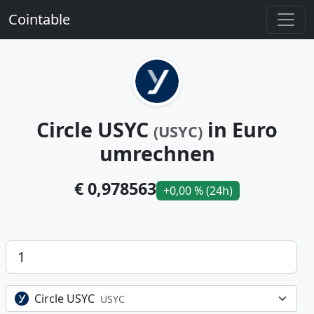
Cointable
Circle USYC
in Euro
(USYC)
umrechnen
€ 0,978563
+0,00 % (24h)
Betrag
Circle USYC
USYC