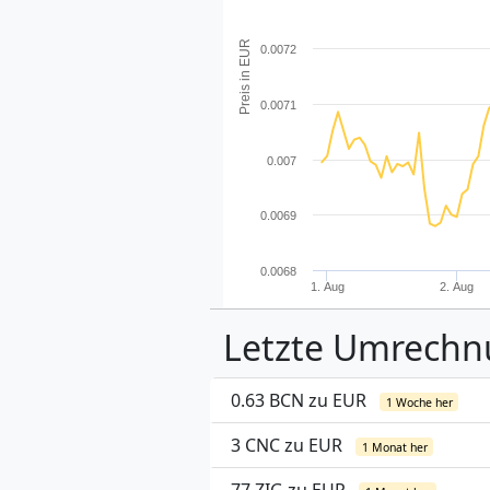
Preis in EUR
0.0072
0.0071
0.007
0.0069
0.0068
1. Aug
2. Aug
Letzte Umrech
0.63 BCN zu EUR
1 Woche her
3 CNC zu EUR
1 Monat her