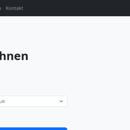
m
Kontakt
chnen
UR