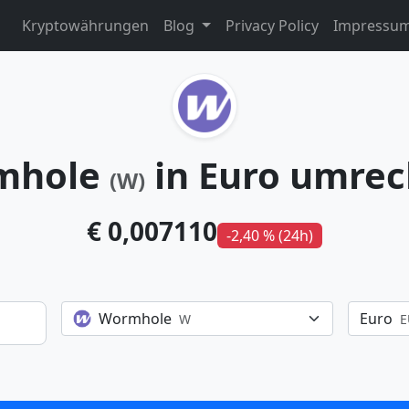
Kryptowährungen
Blog
Privacy Policy
Impressu
mhole
in Euro umre
(W)
€ 0,007110
-2,40 % (24h)
Wormhole
Euro
W
E