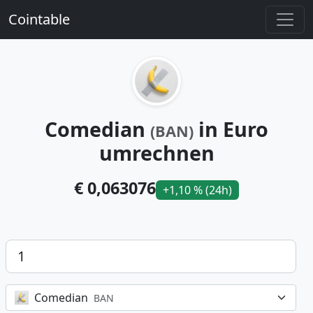
Cointable
Comedian
in Euro
(BAN)
umrechnen
€ 0,063076
+1,10 % (24h)
Betrag
Comedian
BAN