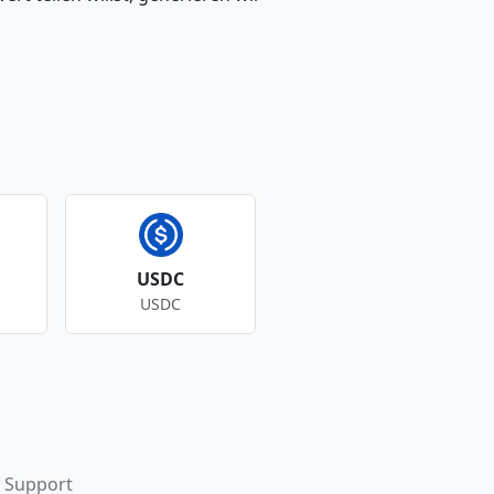
USDC
USDC
Support