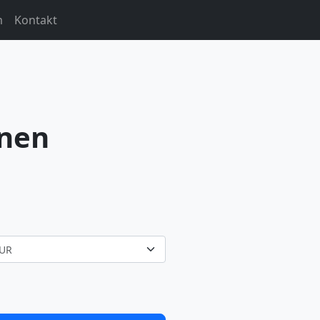
m
Kontakt
hnen
UR