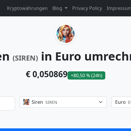
Kryptowährungen
Blog
Privacy Policy
Impressu
en
in Euro umrec
(SIREN)
€ 0,050869
+80,50 % (24h)
Siren
Euro
SIREN
E