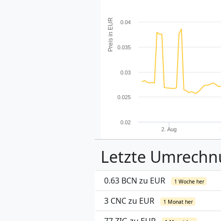
Preis in EUR
0.04
0.035
0.03
0.025
0.02
2. Aug
Letzte Umrech
0.63 BCN zu EUR
1 Woche her
3 CNC zu EUR
1 Monat her