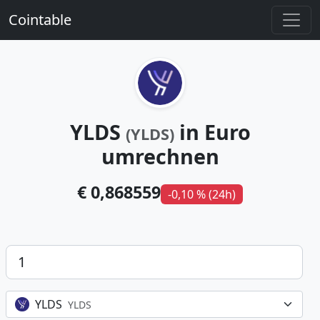
Cointable
YLDS
in Euro
(YLDS)
umrechnen
€ 0,868559
-0,10 % (24h)
Betrag
YLDS
YLDS