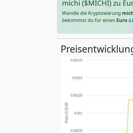
michi ($MICHI) zu Eu
Wandle die Kryptowärung
mich
bekommst du für einen
Euro
💶
Preisentwicklung
0.00175
0.0015
0.00125
Preis in EUR
0.001
0.00075