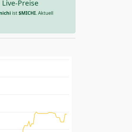
 Live-Preise
michi
ist
$MICHI
. Aktuell