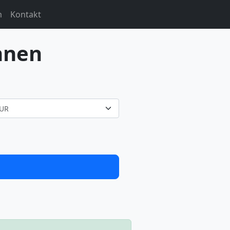
m
Kontakt
hnen
UR