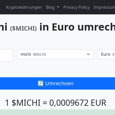
Kryptowährungen
Blog
Privacy Policy
Impressu
hi
in Euro umrec
($MICHI)
michi
Euro
$MICHI
E
🔄 Umrechnen
1 $MICHI = 0,0009672 EUR