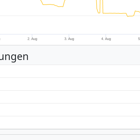
g
2. Aug
3. Aug
4. Aug
5
nungen