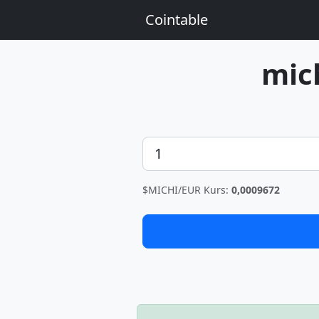
Cointable
mic
Betrag
$MICHI/EUR Kurs:
0,0009672