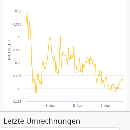
0.35
0.325
0.3
Preis in EUR
0.275
0.25
0.225
0.2
0.175
3. Aug
5. Aug
7. Aug
Letzte Umrechnungen