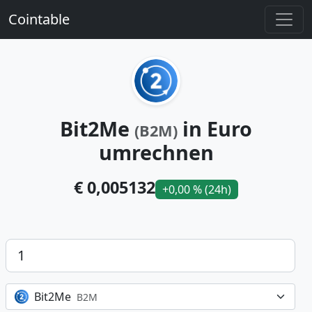
Cointable
Bit2Me
in Euro
(B2M)
umrechnen
€ 0,005132
+0,00 % (24h)
Betrag
Bit2Me
B2M