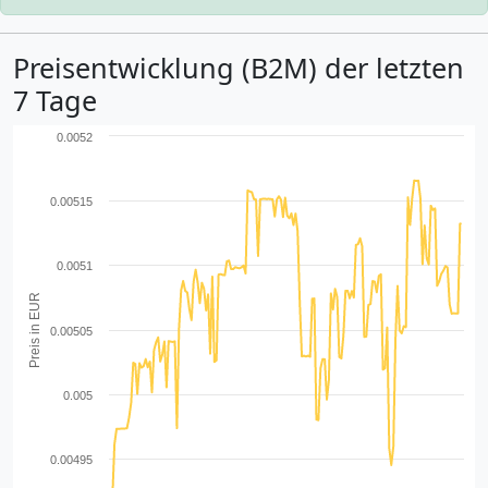
Preisentwicklung (B2M) der letzten
7 Tage
0.0052
0.00515
0.0051
Preis in EUR
0.00505
0.005
0.00495