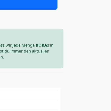
dass wir jede Menge
BORA
s in
dest du immer den aktuellen
n.