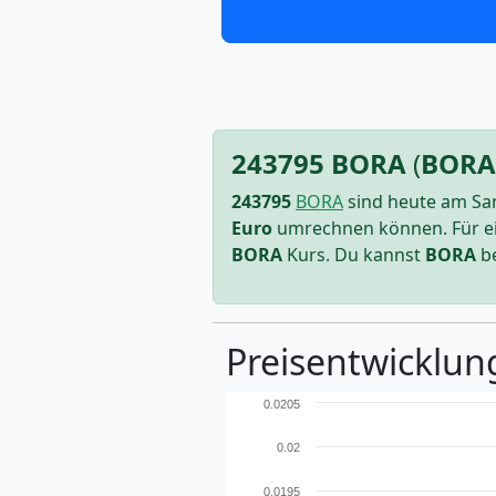
243795
BORA
(
BORA
243795
BORA
sind
heute am Sam
Euro
umrechnen können. Für e
BORA
Kurs. Du kannst
BORA
be
Preisentwicklun
0.0205
0.02
0.0195