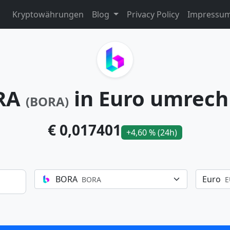
Kryptowährungen
Blog
Privacy Policy
Impressu
RA
in Euro umrec
(BORA)
€ 0,017401
+4,60 % (24h)
BORA
Euro
BORA
E