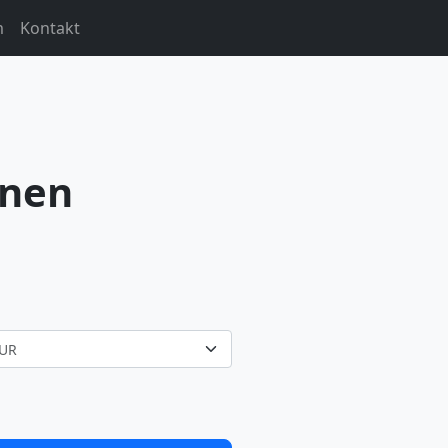
m
Kontakt
hnen
UR