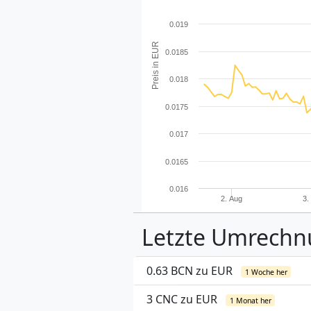
0.019
Preis in EUR
0.0185
0.018
0.0175
0.017
0.0165
0.016
2. Aug
3.
Letzte Umrech
0.63 BCN zu EUR
1 Woche her
3 CNC zu EUR
1 Monat her