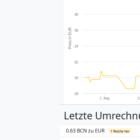
38
Preis in EUR
36
34
32
30
28
1. Aug
2
Letzte Umrech
0.63 BCN zu EUR
1 Woche her