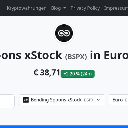
Kryptowährungen
Blog
Privacy Policy
Impressu
oons xStock
in Eur
(BSPX)
€ 38,71
+2,20 % (24h)
Bending Spoons xStock
Euro
BSPX
E