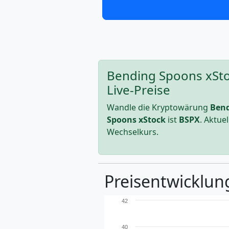
Bending Spoons xSto
Live-Preise
Wandle die Kryptowärung
Bend
Spoons xStock
ist
BSPX
. Aktue
Wechselkurs.
Preisentwicklung
42
40