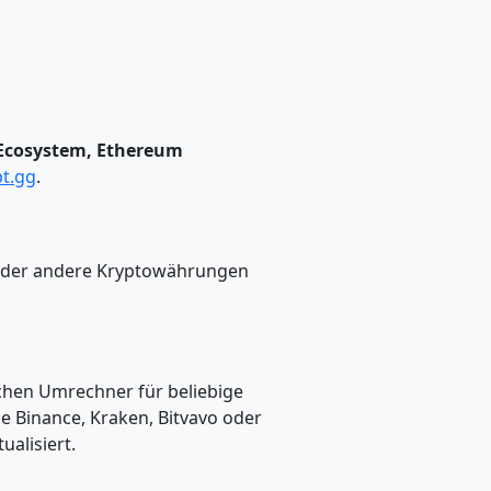
n Ecosystem, Ethereum
t.gg
.
 oder andere Kryptowährungen
achen Umrechner für beliebige
 Binance, Kraken, Bitvavo oder
alisiert.