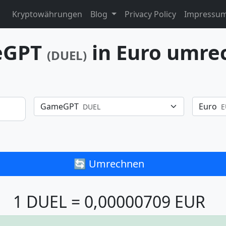
Kryptowährungen
Blog
Privacy Policy
Impressu
eGPT
in Euro umre
(DUEL)
GameGPT
Euro
DUEL
E
🔄 Umrechnen
1 DUEL = 0,00000709 EUR