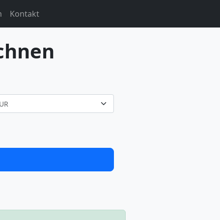
m
Kontakt
chnen
UR