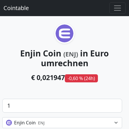
Cointable
Enjin Coin
in Euro
(ENJ)
umrechnen
€ 0,021947
-0,60 % (24h)
Betrag
Enjin Coin
ENJ