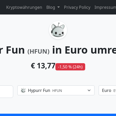
Kryptowährungen
Blog
Privacy Policy
Impressu
r Fun
in Euro umr
(HFUN)
€ 13,77
-1,50 % (24h)
Hypurr Fun
Euro
HFUN
E