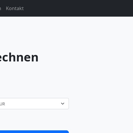
m
Kontakt
echnen
UR