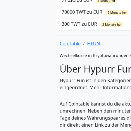
77 ZIG zu EUR
1 Monat her
70000 TWT zu EUR
2 Monate her
300 TWT zu EUR
2 Monate her
Cointable
HFUN
Wechselkurse in Kryptowährungen 
Über Hypurr Fu
Hypurr Fun ist in den Kategorie
eingeordnet. Mehr Informationen
Auf Cointable kannst du die ak
umrechnen. Neben den minuteng
Tage deines Währungspaares dire
dir direkt einen Link zu der M