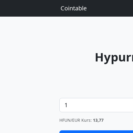
Cointable
Hypur
Betrag
HFUN/EUR Kurs:
13,77