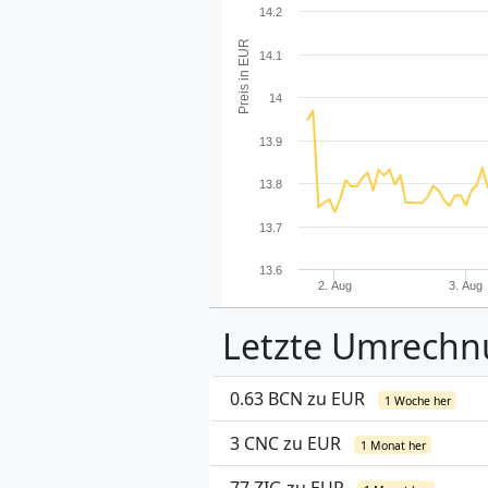
14.2
Preis in EUR
14.1
14
13.9
13.8
13.7
13.6
2. Aug
3. Aug
Letzte Umrech
0.63 BCN zu EUR
1 Woche her
3 CNC zu EUR
1 Monat her