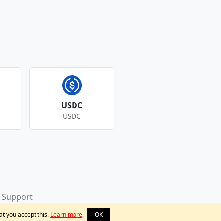
USDC
USDC
Support
at you accept this.
Learn more
OK