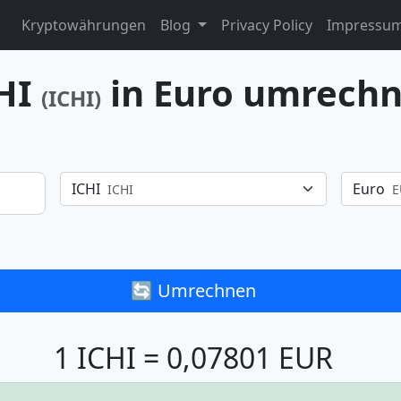
Kryptowährungen
Blog
Privacy Policy
Impressu
HI
in Euro umrech
(ICHI)
ICHI
Euro
ICHI
E
🔄 Umrechnen
1 ICHI = 0,07801 EUR