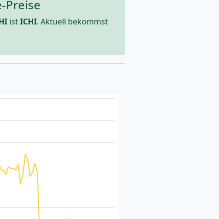
e-Preise
HI
ist
ICHI
. Aktuell bekommst