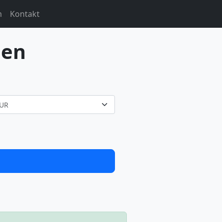
m
Kontakt
nen
UR