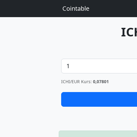
Cointable
IC
Betrag
ICHI/EUR Kurs:
0,07801