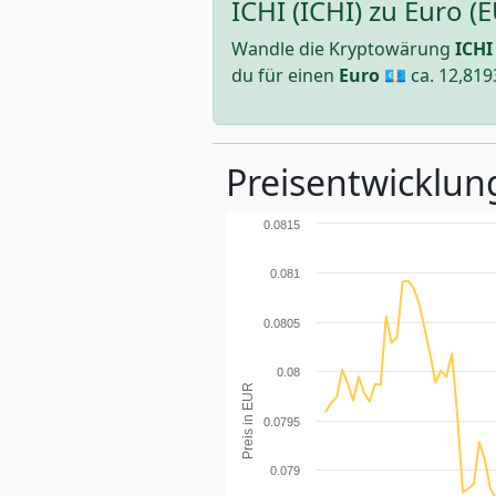
ICHI (ICHI) zu Euro 
Wandle die Kryptowärung
ICHI
du für einen
Euro
💶 ca.
12,819
Preisentwicklung
0.0815
0.081
0.0805
0.08
Preis in EUR
0.0795
0.079