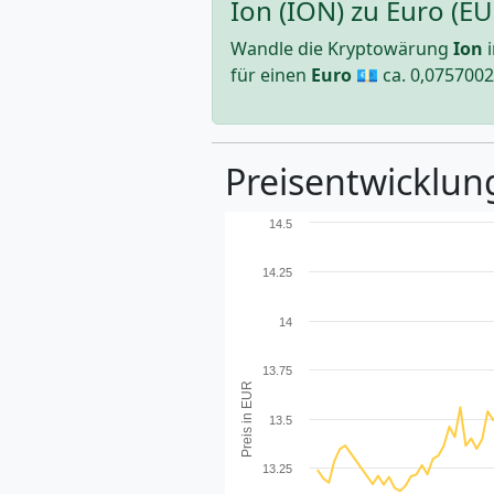
Ion (ION) zu Euro (E
Wandle die Kryptowärung
Ion
i
für einen
Euro
💶 ca.
0,075700
Preisentwicklung
14.5
14.25
14
13.75
Preis in EUR
13.5
13.25