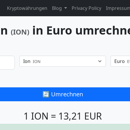
Kryptowährungen
Blog
Privacy Policy
Impressu
on
in Euro umrechn
(ION)
Ion
Euro
ION
E
🔄 Umrechnen
1 ION = 13,21 EUR