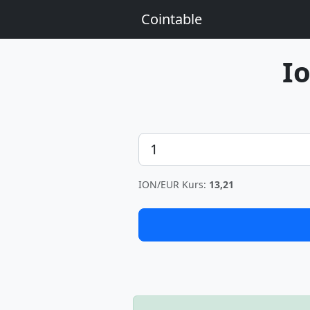
Cointable
I
Betrag
ION/EUR Kurs:
13,21