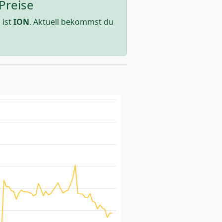
Preise
n
ist
ION
. Aktuell bekommst du