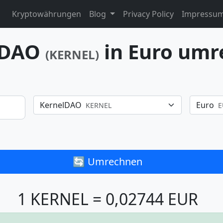
Kryptowährungen
Blog
Privacy Policy
Impressu
lDAO
in Euro um
(KERNEL)
KernelDAO
Euro
KERNEL
E
🔄 Umrechnen
1 KERNEL = 0,02744 EUR