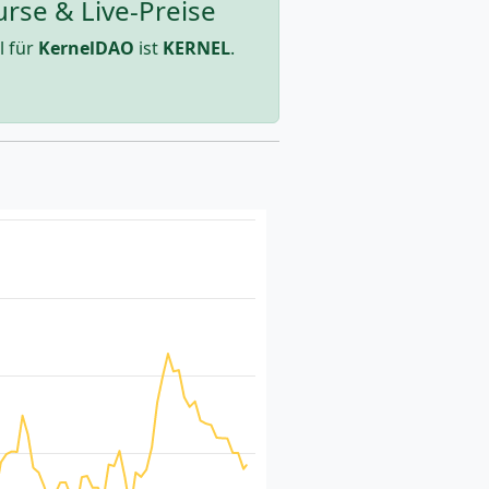
rse & Live-Preise
l für
KernelDAO
ist
KERNEL
.