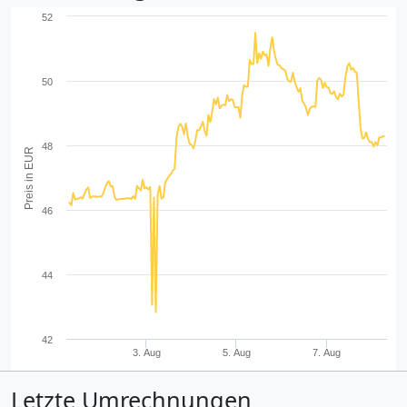
52
50
48
Preis in EUR
46
44
42
3. Aug
5. Aug
7. Aug
Letzte Umrechnungen