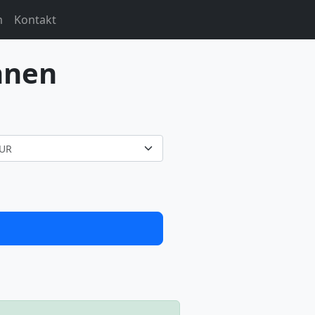
m
Kontakt
hnen
UR