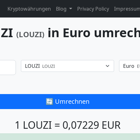
Kryptowährungen
Blog
Privacy Policy
Impressu
ZI
in Euro umrec
(LOUZI)
LOUZI
Euro
LOUZI
E
🔄 Umrechnen
1 LOUZI = 0,07229 EUR