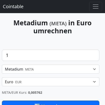
Cointable
Metadium
in Euro
(META)
umrechnen
Betrag
Metadium
META
Euro
EUR
META/EUR Kurs:
0,005762