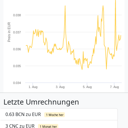
0.038
Preis in EUR
0.037
0.036
0.035
0.034
1. Aug
3. Aug
5. Aug
7. Aug
Letzte Umrechnungen
0.63 BCN zu EUR
1 Woche her
3 CNC zu EUR
1 Monat her