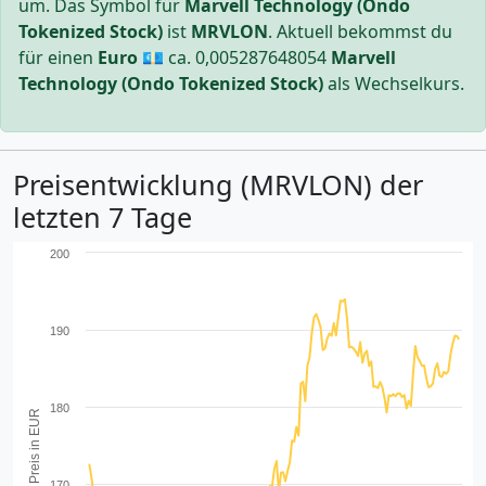
um. Das Symbol für
Marvell Technology (Ondo
Tokenized Stock)
ist
MRVLON
. Aktuell bekommst du
für einen
Euro
💶 ca.
0,005287648054
Marvell
Technology (Ondo Tokenized Stock)
als Wechselkurs.
Preisentwicklung (MRVLON) der
letzten 7 Tage
200
190
180
Preis in EUR
170