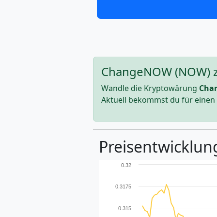
ChangeNOW (NOW) zu 
Wandle die Kryptowärung
Cha
Aktuell bekommst du für einen
Preisentwicklun
0.32
0.3175
0.315