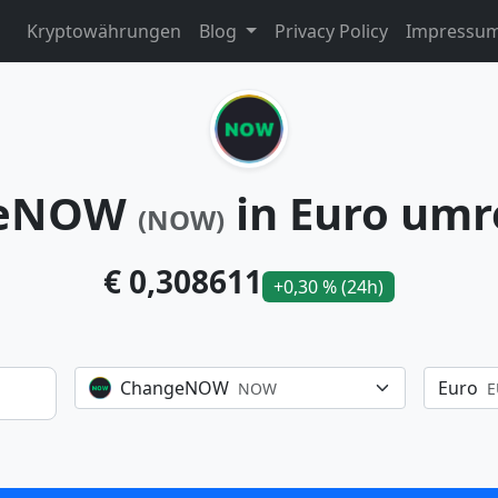
Kryptowährungen
Blog
Privacy Policy
Impressu
geNOW
in Euro um
(NOW)
€ 0,308611
+0,30 % (24h)
ChangeNOW
Euro
NOW
E