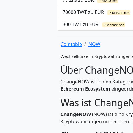
77 ZIG zu EUR
1 Monat her
70000 TWT zu EUR
2 Monate her
300 TWT zu EUR
2 Monate her
Cointable
NOW
Wechselkurse in Kryptowährungen 
Über ChangeN
ChangeNOW ist in den Kategor
Ethereum Ecosystem
eingeordn
Was ist Chang
ChangeNOW
(NOW) ist eine Kr
Kryptowährungen umrechnen. Di