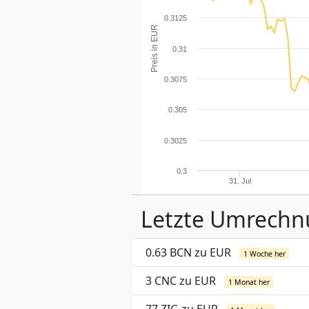
0.3125
Preis in EUR
0.31
0.3075
0.305
0.3025
0.3
31. Jul
Letzte Umrech
0.63 BCN zu EUR
1 Woche her
3 CNC zu EUR
1 Monat her