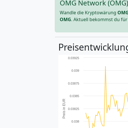
OMG Network (OMG) z
Wandle die Kryptowärung
OMG
OMG
. Aktuell bekommst du fü
Preisentwicklun
0.03925
0.039
0.03875
0.0385
Preis in EUR
0.03825
0.038