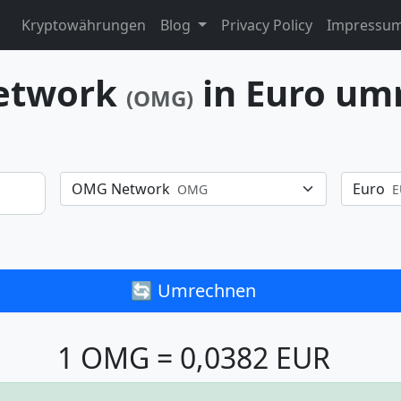
Kryptowährungen
Blog
Privacy Policy
Impressu
etwork
in Euro um
(OMG)
OMG Network
Euro
OMG
E
🔄 Umrechnen
1 OMG = 0,0382 EUR