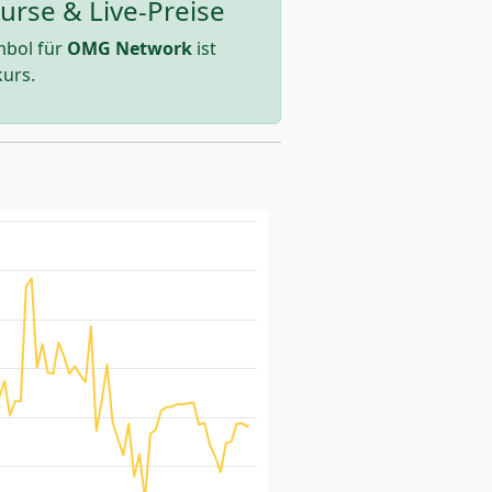
rse & Live-Preise
mbol für
OMG Network
ist
urs.