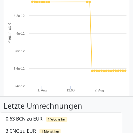
4.2e-12
Preis in EUR
4e-12
3.8e-12
3.6e-12
3.4e-12
1. Aug
12:00
2. Aug
Letzte Umrechnungen
0.63 BCN zu EUR
1 Woche her
3 CNC zu EUR
1 Monat her