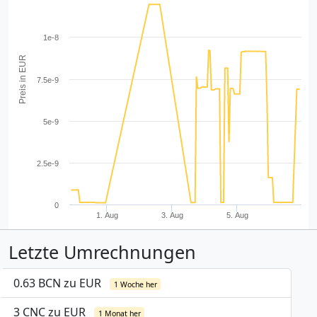
1e-8
Preis in EUR
7.5e-9
5e-9
2.5e-9
0
1. Aug
3. Aug
5. Aug
Letzte Umrechnungen
0.63 BCN zu EUR
1 Woche her
3 CNC zu EUR
1 Monat her