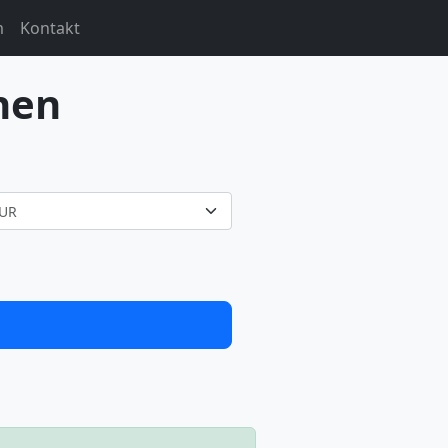
m
Kontakt
nen
UR