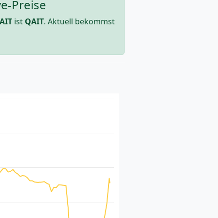
ve-Preise
AIT
ist
QAIT
. Aktuell bekommst