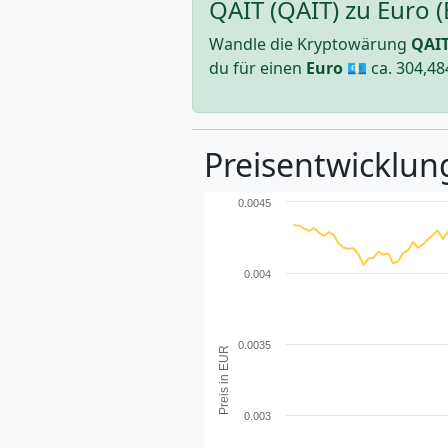
QAIT (QAIT) zu Euro 
Wandle die Kryptowärung
QAI
du für einen
Euro
💶 ca.
304,48
Preisentwicklung
0.0045
0.004
0.0035
Preis in EUR
0.003