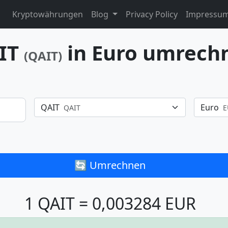
Kryptowährungen
Blog
Privacy Policy
Impressu
IT
in Euro umrech
(QAIT)
QAIT
Euro
QAIT
E
🔄 Umrechnen
1 QAIT = 0,003284 EUR