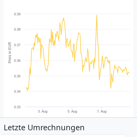
0.39
0.38
Preis in EUR
0.37
0.36
0.35
0.34
0.33
3. Aug
5. Aug
7. Aug
Letzte Umrechnungen