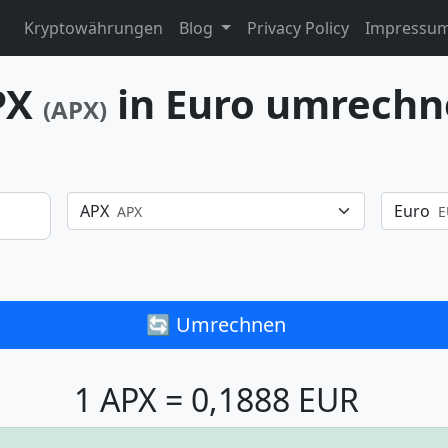
Kryptowährungen
Blog
Privacy Policy
Impressu
PX
in Euro umrech
(APX)
APX
Euro
APX
E
🔄 Umrechnen
1 APX = 0,1888 EUR