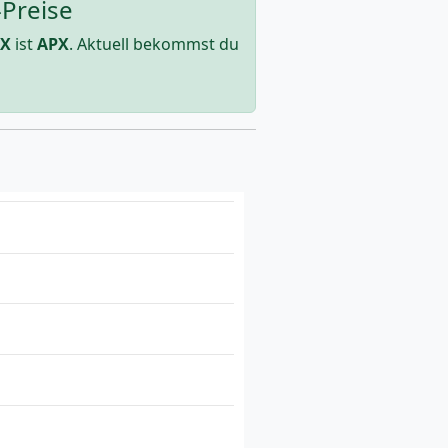
-Preise
PX
ist
APX
. Aktuell bekommst du