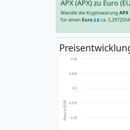
APX (APX) zu Euro (E
Wandle die Kryptowärung
APX
für einen
Euro
💶 ca.
5,297255
Preisentwicklung
0.35
0.325
0.3
Preis in EUR
0.275
0.25