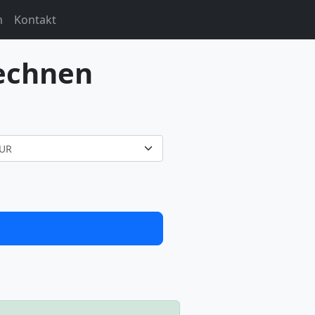
m
Kontakt
echnen
UR