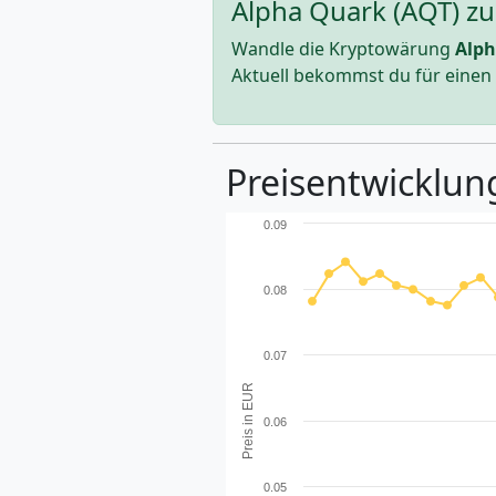
Alpha Quark (AQT) zu
Wandle die Kryptowärung
Alp
Aktuell bekommst du für einen
Preisentwicklung
0.09
0.08
0.07
Preis in EUR
0.06
0.05