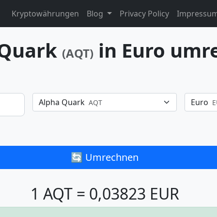
Kryptowährungen
Blog
Privacy Policy
Impressu
 Quark
in Euro umr
(AQT)
Alpha Quark
Euro
AQT
E
🔄 Umrechnen
1 AQT = 0,03823 EUR