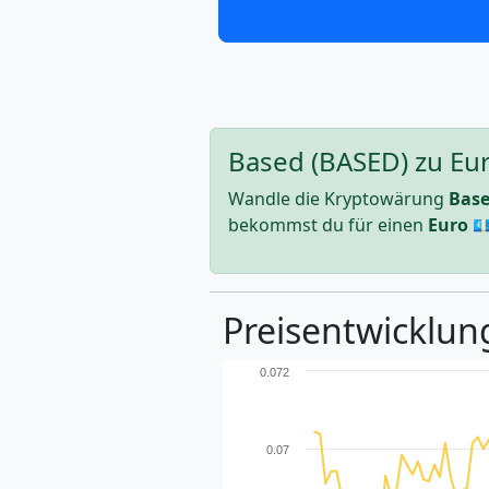
Based (BASED) zu Eur
Wandle die Kryptowärung
Bas
bekommst du für einen
Euro
💶
Preisentwicklun
0.072
0.07