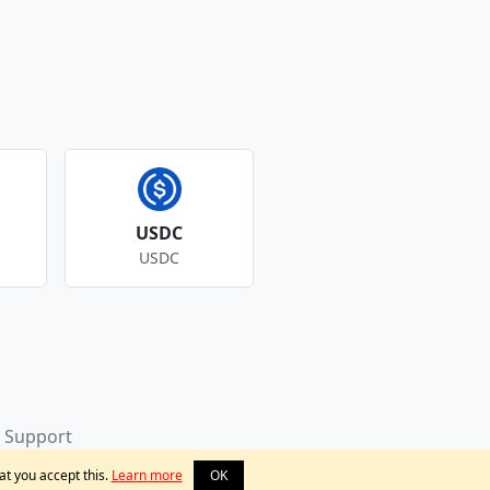
USDC
USDC
Support
at you accept this.
Learn more
OK