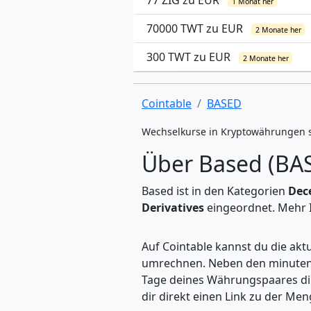
77 ZIG zu EUR
1 Monat her
70000 TWT zu EUR
2 Monate her
300 TWT zu EUR
2 Monate her
Cointable
BASED
Wechselkurse in Kryptowährungen 
Über Based (BA
Based ist in den Kategorien
Dece
Derivatives
eingeordnet. Mehr I
Auf Cointable kannst du die ak
umrechnen. Neben den minuteng
Tage deines Währungspaares dire
dir direkt einen Link zu der M