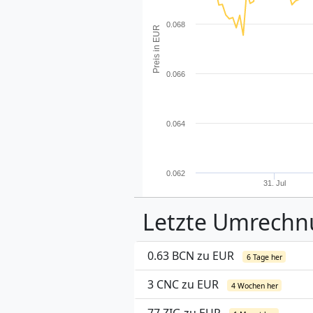
0.068
Preis in EUR
0.066
0.064
0.062
31. Jul
Letzte Umrech
0.63 BCN zu EUR
6 Tage her
3 CNC zu EUR
4 Wochen her