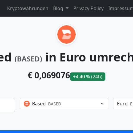
Kryptowährungen
Blog
Privacy Policy
Impressu
ed
in Euro umrec
(BASED)
€ 0,069076
+4,40 % (24h)
Based
Euro
BASED
E