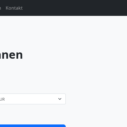
m
Kontakt
hnen
UR