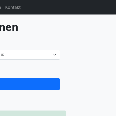
m
Kontakt
hnen
UR