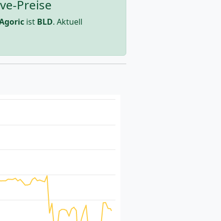
ive-Preise
Agoric
ist
BLD
. Aktuell