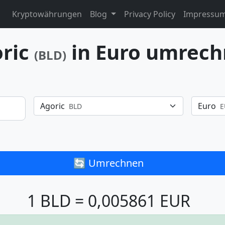
Kryptowährungen
Blog
Privacy Policy
Impressu
ric
in Euro umrec
(BLD)
Agoric
Euro
BLD
E
🔄 Umrechnen
1 BLD = 0,005861 EUR