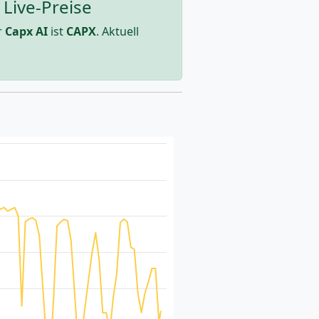
 Live-Preise
r
Capx AI
ist
CAPX
. Aktuell