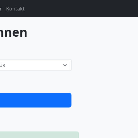
m
Kontakt
hnen
UR