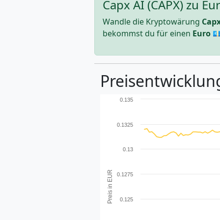
Capx AI (CAPX) zu Eu
Wandle die Kryptowärung
Capx
bekommst du für einen
Euro
💶
Preisentwicklung
0.135
0.1325
0.13
Preis in EUR
0.1275
0.125