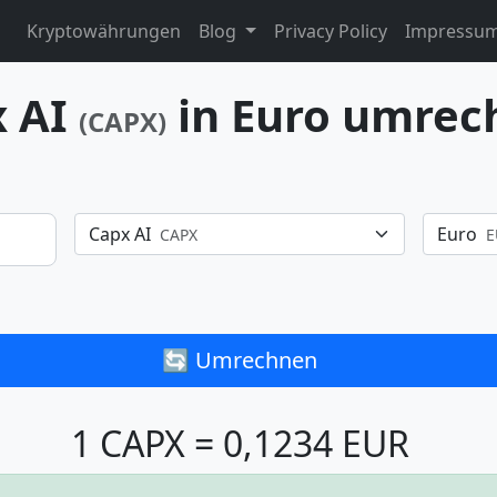
Kryptowährungen
Blog
Privacy Policy
Impressu
x AI
in Euro umrec
(CAPX)
Capx AI
Euro
CAPX
E
🔄 Umrechnen
1 CAPX = 0,1234 EUR