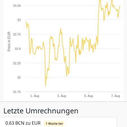
33.25
33
Preis in EUR
32.75
32.5
32.25
32
31.75
1. Aug
3. Aug
5. Aug
7. Aug
Letzte Umrechnungen
0.63 BCN zu EUR
1 Woche her