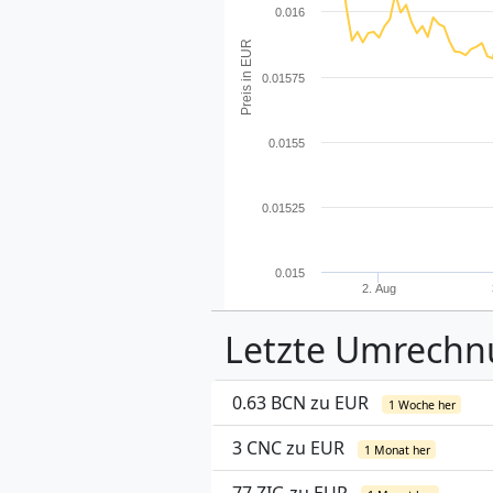
0.016
Preis in EUR
0.01575
0.0155
0.01525
0.015
2. Aug
Letzte Umrech
0.63 BCN zu EUR
1 Woche her
3 CNC zu EUR
1 Monat her