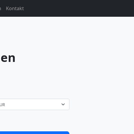
m
Kontakt
nen
UR