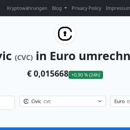
Kryptowährungen
Blog
Privacy Policy
Impressu
vic
in Euro umrech
(CVC)
€ 0,015668
+0,90 % (24h)
Civic
Euro
CVC
E