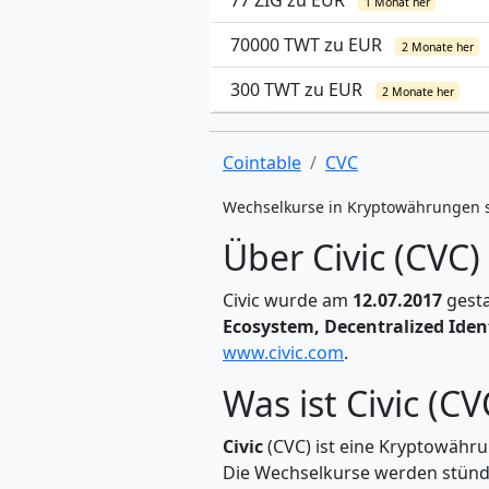
77 ZIG zu EUR
1 Monat her
70000 TWT zu EUR
2 Monate her
300 TWT zu EUR
2 Monate her
Cointable
CVC
Wechselkurse in Kryptowährungen 
Über Civic (CVC)
Civic wurde am
12.07.2017
gesta
Ecosystem, Decentralized Ident
www.civic.com
.
Was ist Civic (CV
Civic
(CVC) ist eine Kryptowähr
Die Wechselkurse werden stündli