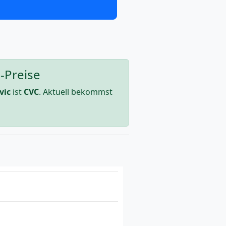
-Preise
vic
ist
CVC
. Aktuell bekommst