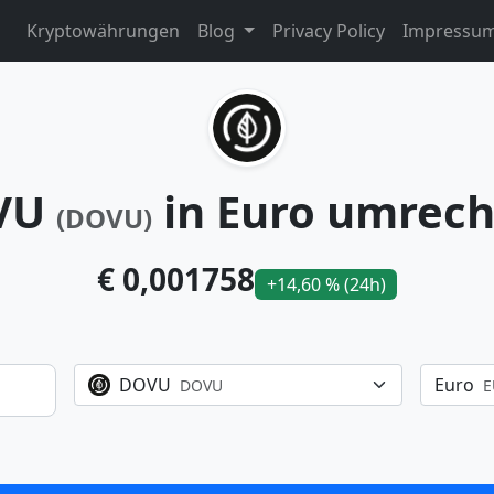
Kryptowährungen
Blog
Privacy Policy
Impressu
VU
in Euro umrec
(DOVU)
€ 0,001758
+14,60 % (24h)
DOVU
Euro
DOVU
E