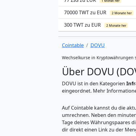
77 ZIG zu EUR
1 Monat her
70000 TWT zu EUR
2 Monate her
300 TWT zu EUR
2 Monate her
Cointable
DOVU
Wechselkurse in Kryptowährungen 
Über DOVU (DO
DOVU ist in den Kategorien
Inf
eingeordnet. Mehr Informationen
Auf Cointable kannst du die ak
umrechnen. Neben den minuteng
Tage deines Währungspaares dire
dir direkt einen Link zu der M