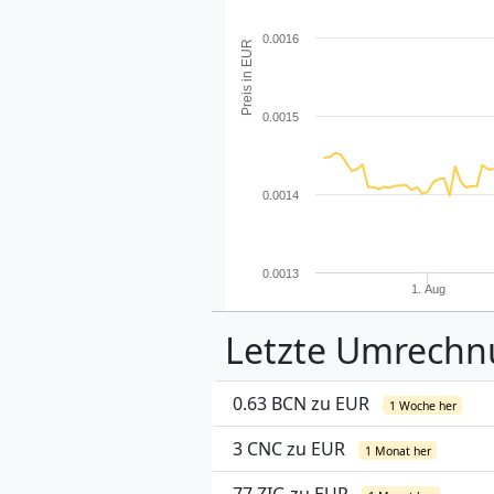
0.0016
Preis in EUR
0.0015
0.0014
0.0013
1. Aug
Letzte Umrech
0.63 BCN zu EUR
1 Woche her
3 CNC zu EUR
1 Monat her