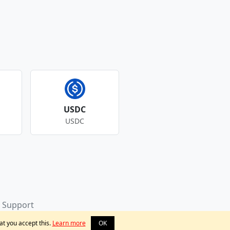
USDC
USDC
Support
at you accept this.
Learn more
OK