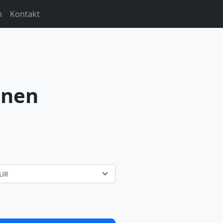
m
Kontakt
hnen
UR