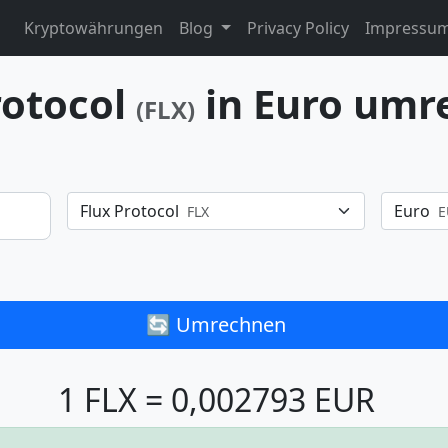
Kryptowährungen
Blog
Privacy Policy
Impressu
rotocol
in Euro umr
(FLX)
Flux Protocol
Euro
FLX
E
🔄 Umrechnen
1 FLX = 0,002793 EUR