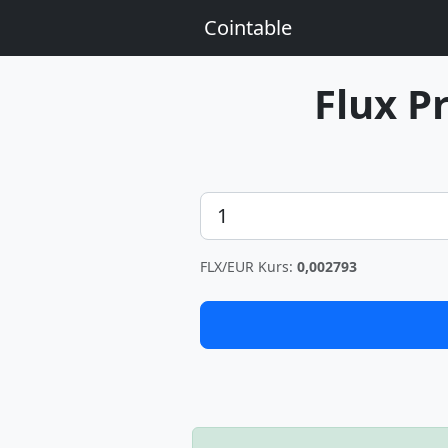
Cointable
Flux P
Betrag
FLX/EUR Kurs:
0,002793