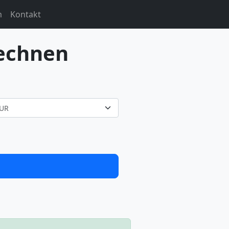
m
Kontakt
echnen
UR