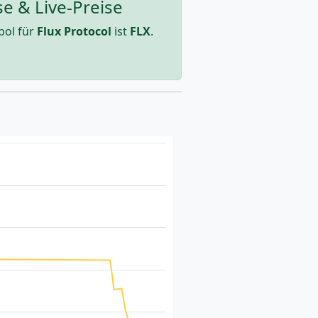
se & Live-Preise
bol für
Flux Protocol
ist
FLX
.