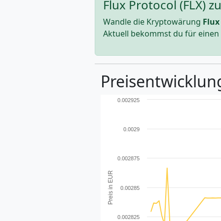
Flux Protocol (FLX) 
Wandle die Kryptowärung
Flux
Aktuell bekommst du für einen
Preisentwicklung
0.002925
0.0029
0.002875
Preis in EUR
0.00285
0.002825