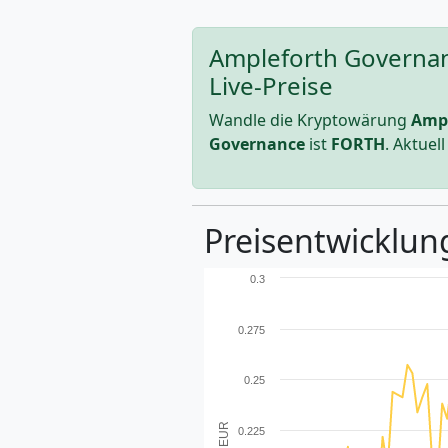
Ampleforth Governan
Live-Preise
Wandle die Kryptowärung
Ampl
Governance
ist
FORTH
. Aktue
Preisentwicklun
0.3
0.275
0.25
0.225