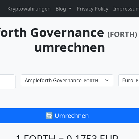
Kryptowährungen
Blog
Privacy Policy
Impressu
orth Governance
(FORTH)
umrechnen
Ampleforth Governance
Euro
FORTH
E
🔄 Umrechnen
1 FORTH = 0,1753 EUR