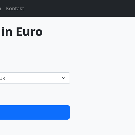
m
Kontakt
in Euro
UR