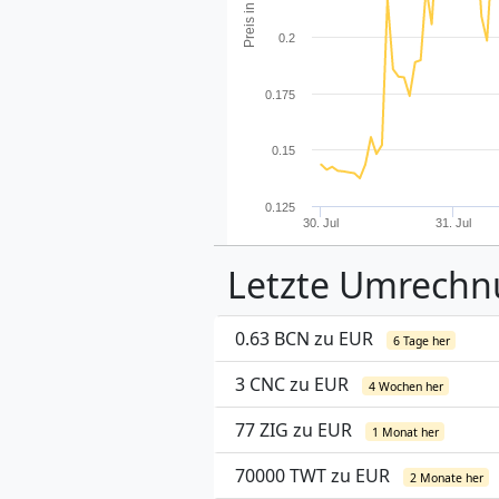
Preis in EUR
0.2
0.175
0.15
0.125
30. Jul
31. Jul
Letzte Umrech
0.63 BCN zu EUR
6 Tage her
3 CNC zu EUR
4 Wochen her
77 ZIG zu EUR
1 Monat her
70000 TWT zu EUR
2 Monate her