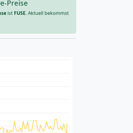
ve-Preise
use
ist
FUSE
. Aktuell bekommst