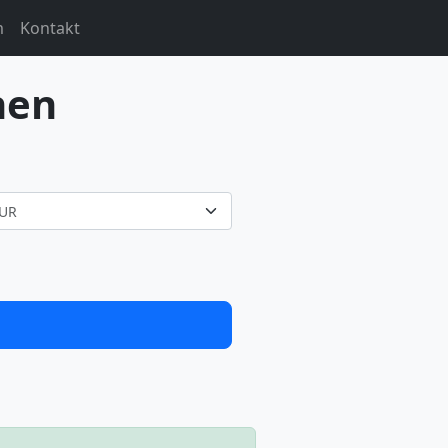
m
Kontakt
nen
UR