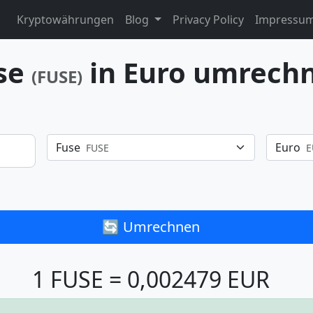
Kryptowährungen
Blog
Privacy Policy
Impressu
se
in Euro umrech
(FUSE)
Fuse
Euro
FUSE
E
🔄 Umrechnen
1 FUSE = 0,002479 EUR