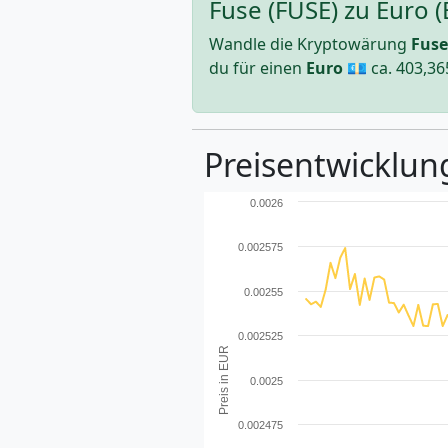
Fuse (FUSE) zu Euro 
Wandle die Kryptowärung
Fuse
du für einen
Euro
💶 ca.
403,36
Preisentwicklung
0.0026
0.002575
0.00255
0.002525
Preis in EUR
0.0025
0.002475