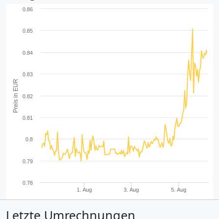
0.86
0.85
0.84
0.83
Preis in EUR
0.82
0.81
0.8
0.79
0.78
1. Aug
3. Aug
5. Aug
Letzte Umrechnungen