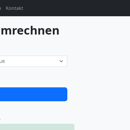
m
Kontakt
umrechnen
UR
R