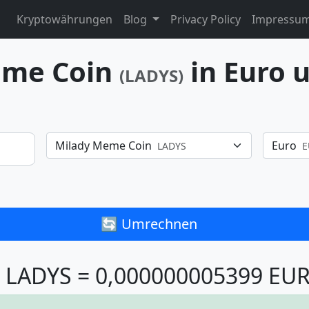
Kryptowährungen
Blog
Privacy Policy
Impressu
eme Coin
in Euro 
(LADYS)
Milady Meme Coin
Euro
LADYS
E
🔄 Umrechnen
 LADYS = 0,000000005399 EU