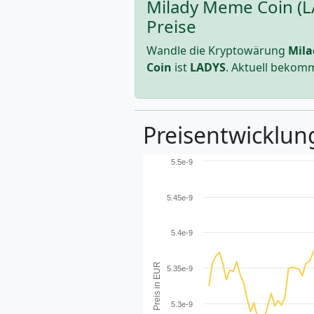
Milady Meme Coin (LA
Preise
Wandle die Kryptowärung
Mila
Coin
ist
LADYS
. Aktuell bekom
Preisentwicklung
5.5e-9
5.45e-9
5.4e-9
Preis in EUR
5.35e-9
5.3e-9